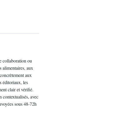
e collaboration ou
ts alimentaires, aux
nt concrètement aux
s éditoriaux, les
nt clair et vérifié.
n contextualisés, avec
envoyées sous 48-72h