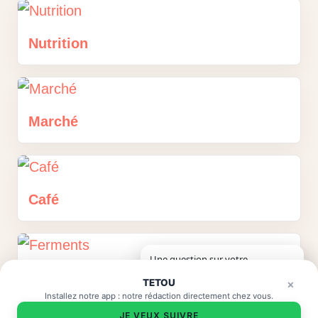
Nutrition
Marché
Café
Une question sur votre
×
véhicule ? 🚗
Ferments
TETOU
×
Installez notre app : notre rédaction directement chez vous.
JE VEUX SUIVRE